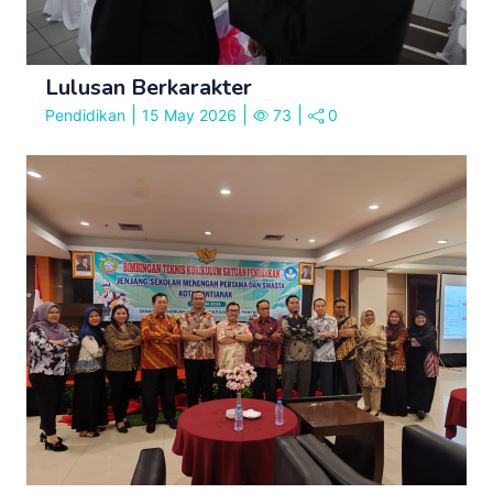
Lulusan Berkarakter
|
|
|
Pendidikan
15 May 2026
73
0